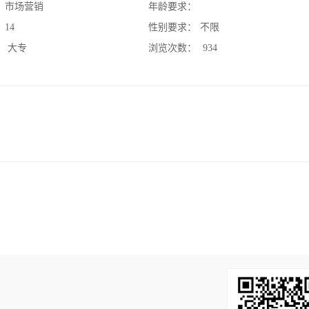
：
市场营销
年龄要求：
：
14
性别要求：
不限
：
大专
浏览次数：
934