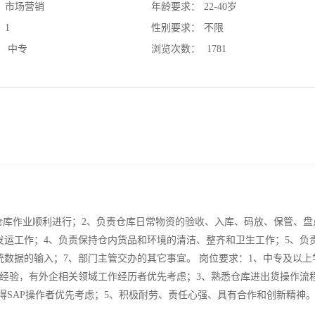
：
市场营销
年龄要求：
22-40岁
：
1
性别要求：
不限
：
中专
浏览次数：
1781
保仓库作业顺利进行；2、负责仓库日常物资的验收、入库、码放、保管、盘
发运工作；4、负责保持仓内货品和环境的清洁、整齐和卫生工作；5、负
数据的输入；7、部门主管交办的其它事宜。 岗位要求：1、中专及以上
作经验，有外企相关领域工作经历者优先考虑；3、熟悉仓库进出货操作流
得SAP操作者优先考虑；5、积极耐劳、责任心强、具有合作和创新精神