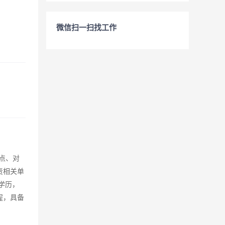
微信扫一扫找工作
点、对
责相关单
学历，
程，具备
。